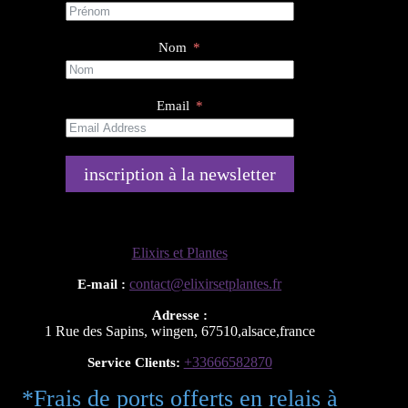
Nom
Email
inscription à la newsletter
Elixirs et Plantes
contact@elixirsetplantes.fr
E-mail :
Adresse :
1 Rue des Sapins
,
wingen
,
67510
,
alsace
,
france
+33666582870
Service Clients:
*Frais de ports offerts en relais à