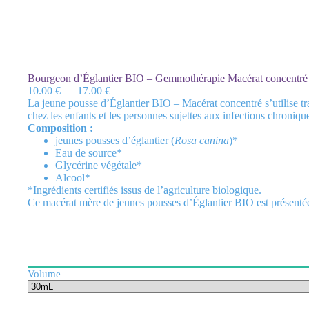
Bourgeon d’Églantier BIO – Gemmothérapie Macérat concentré
Plage
10.00
€
–
17.00
€
de
La jeune pousse d’Églantier BIO – Macérat concentré s’utilise t
prix :
chez les enfants et les personnes sujettes aux infections chroniqu
10.00 €
Composition :
à
jeunes pousses d’églantier (
Rosa canina
)*
17.00 €
Eau de source*
Glycérine végétale*
Alcool*
*Ingrédients certifiés issus de l’agriculture biologique.
Ce macérat mère de jeunes pousses d’Églantier BIO est présentée 
Volume