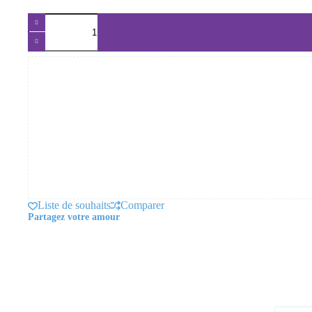
quantité
de
Bourgeon
d'Églantier
BIO
–
Gemmothérapie
Macérat
concentré
Liste de souhaits
Comparer
Partagez votre amour