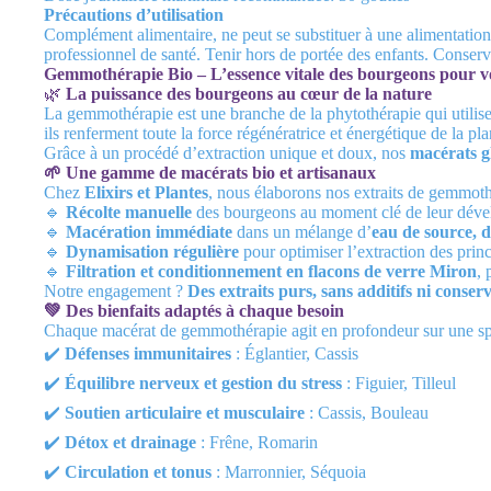
Précautions d’utilisation
Complément alimentaire, ne peut se substituer à une alimentation
professionnel de santé. Tenir hors de portée des enfants. Conserver
Gemmothérapie Bio – L’essence vitale des bourgeons pour vo
🌿
La puissance des bourgeons au cœur de la nature
La gemmothérapie est une branche de la phytothérapie qui utilise 
ils renferment toute la force régénératrice et énergétique de la pla
Grâce à un procédé d’extraction unique et doux, nos
macérats g
🌱 Une gamme de macérats bio et artisanaux
Chez
Elixirs et Plantes
, nous élaborons nos extraits de gemmoth
🔹
Récolte manuelle
des bourgeons au moment clé de leur dév
🔹
Macération immédiate
dans un mélange d’
eau de source, d
🔹
Dynamisation régulière
pour optimiser l’extraction des princ
🔹
Filtration et conditionnement en flacons de verre Miron
, 
Notre engagement ?
Des extraits purs, sans additifs ni conser
💚 Des bienfaits adaptés à chaque besoin
Chaque macérat de gemmothérapie agit en profondeur sur une sph
✔️
Défenses immunitaires
: Églantier, Cassis
✔️
Équilibre nerveux et gestion du stress
: Figuier, Tilleul
✔️
Soutien articulaire et musculaire
: Cassis, Bouleau
✔️
Détox et drainage
: Frêne, Romarin
✔️
Circulation et tonus
: Marronnier, Séquoia