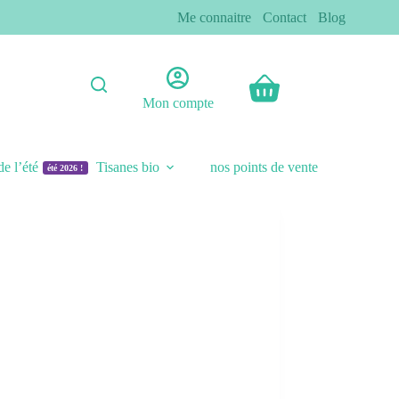
Me connaitre
Contact
Blog
Panier
Mon compte
d’achat
de l’été
Tisanes bio
nos points de vente
été 2026 !