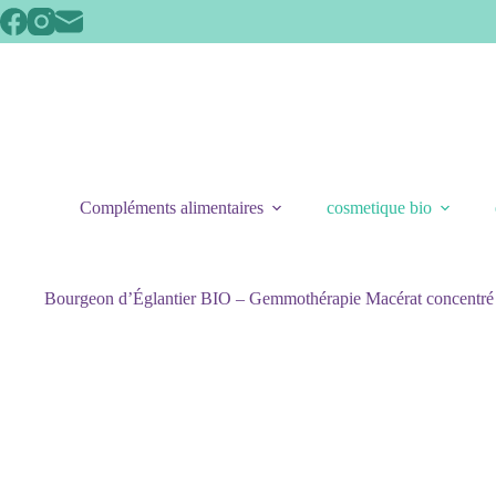
Passer
au
contenu
Compléments alimentaires
cosmetique bio
Bourgeon d’Églantier BIO – Gemmothérapie Macérat concentré