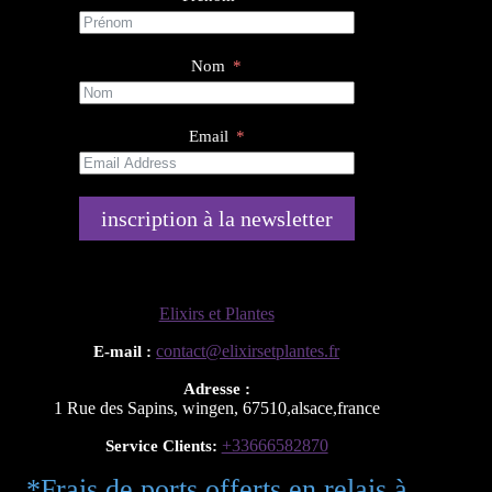
Nom
Email
inscription à la newsletter
Elixirs et Plantes
contact@elixirsetplantes.fr
E-mail :
Adresse :
1 Rue des Sapins
,
wingen
,
67510
,
alsace
,
france
+33666582870
Service Clients:
*Frais de ports offerts en relais à