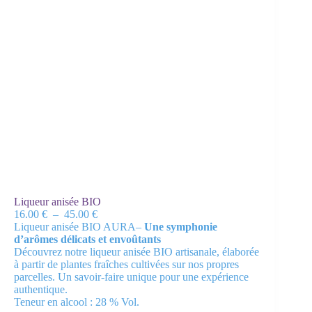
Liqueur anisée BIO
Plage
16.00
€
–
45.00
€
de
Liqueur anisée BIO AURA–
Une symphonie
prix :
d’arômes délicats et envoûtants
16.00 €
Découvrez notre liqueur anisée BIO artisanale, élaborée
à
à partir de plantes fraîches cultivées sur nos propres
45.00 €
parcelles. Un savoir-faire unique pour une expérience
authentique.
Teneur en alcool : 28 % Vol.