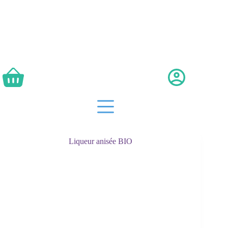
Passer
au
contenu
Panier
d’achat
Liqueur anisée BIO