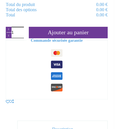
Total du produit
0.00
€
Total des options
0.00
€
Total
0.00
€
quantité
Ajouter au panier
de
Liqueur
Commande sécurisée garantie
anisée
BIO