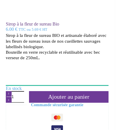
Sirop à la fleur de sureau Bio
6.00
€
TTC ou
5.69
€
HT
Sirop à la fleur de sureau BIO et artisanale é
laboré avec
les fleurs de sureau issus de nos cueillettes sauvages
labellisés biologique.
Bouteille en verre recyclable et réutilisable avec bec
verseur de 250mL.
En stock
quantité
Ajouter au panier
de
Sirop
Commande sécurisée garantie
à
la
fleur
de
sureau