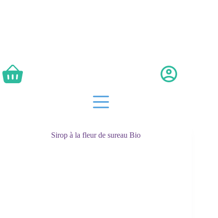
Passer
au
contenu
Panier
d’achat
Sirop à la fleur de sureau Bio