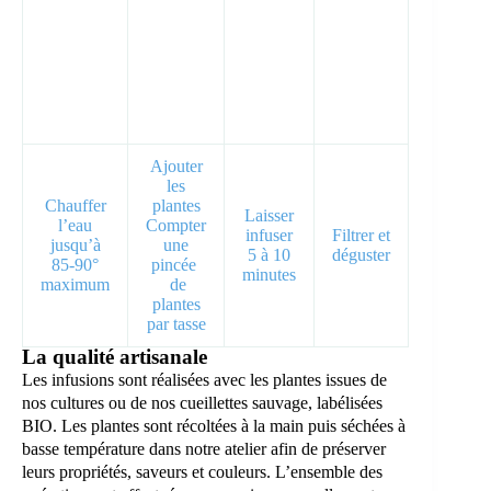
Ajouter
les
Chauffer
plantes
Laisser
l’eau
Compter
infuser
Filtrer et
jusqu’à
une
5 à 10
déguster
85-90°
pincée
minutes
maximum
de
plantes
par tasse
La qualité artisanale
Les infusions sont réalisées avec les plantes issues de
nos cultures ou de nos cueillettes sauvage, labélisées
BIO. Les plantes sont récoltées à la main puis séchées à
basse température dans notre atelier afin de préserver
leurs propriétés, saveurs et couleurs. L’ensemble des