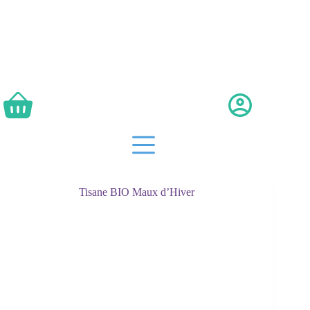
Passer
au
contenu
Panier
d’achat
Tisane BIO Maux d’Hiver