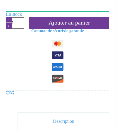
En stock
quantité
Ajouter au panier
de
Tisane
Commande sécurisée garantie
BIO
Maux
d'Hiver
Description