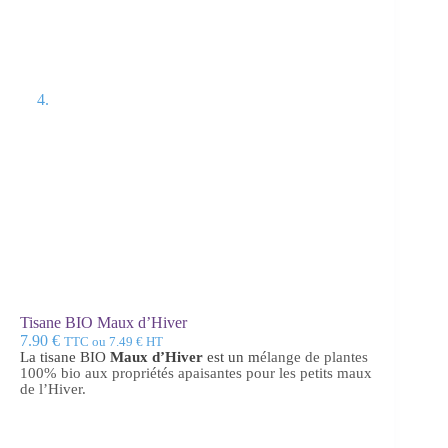
Tisane BIO Maux d’Hiver
7.90
€
TTC ou
7.49
€
HT
La tisane BIO
Maux d’Hiver
est un m
élange de plantes
100% bio aux propriétés apaisantes pour les petits maux
de l’Hiver.