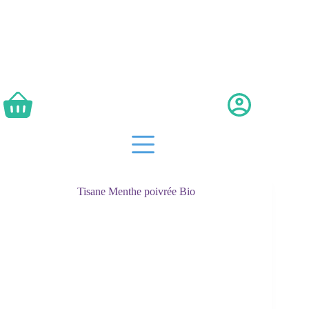
Passer
au
contenu
Panier
d’achat
Tisane Menthe poivrée Bio