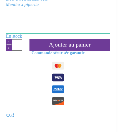
Mentha x piperita
En stock
quantité
Ajouter au panier
de
Tisane
Commande sécurisée garantie
Menthe
poivrée
Bio