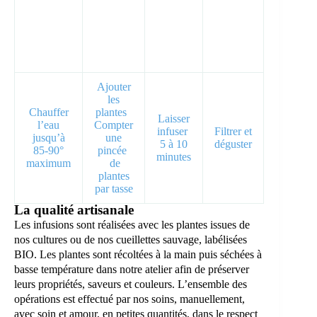
Ajouter
les
Chauffer
plantes
Laisser
l’eau
Compter
infuser
Filtrer et
jusqu’à
une
5 à 10
déguster
85-90°
pincée
minutes
maximum
de
plantes
par tasse
La qualité artisanale
Les infusions sont réalisées avec les plantes issues de
nos cultures ou de nos cueillettes sauvage, labélisées
BIO. Les plantes sont récoltées à la main puis séchées à
basse température dans notre atelier afin de préserver
leurs propriétés, saveurs et couleurs. L’ensemble des
opérations est effectué par nos soins, manuellement,
avec soin et amour, en petites quantités, dans le respect