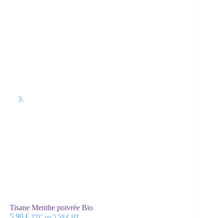
Tisane Menthe poivrée Bio
5.90
€
TTC ou
5.59
€
HT